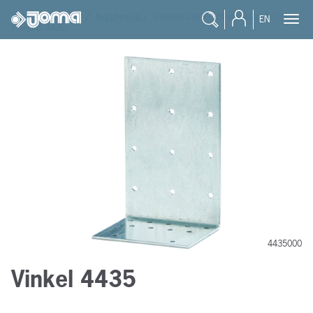
joma
/
produkter
/
byggbeslag
/
vinkelbeslag
/
vinkelbeslag 4,0 mm
EN
/
vinkel 4435
4435000
Vinkel 4435