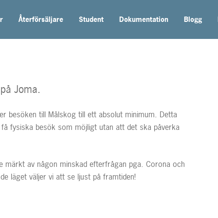
r
Återförsäljare
Student
Dokumentation
Blogg
s på Joma.
er besöken till Målskog till ett absolut minimum. Detta
 få fysiska besök som möjligt utan att det ska påverka
inte märkt av någon minskad efterfrågan pga. Corona och
e läget väljer vi att se ljust på framtiden!