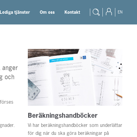
Lediga tjänster
Om oss
Kontakt
EN
Produkter
Byggbeslag
Rostfria beslag
Konstruktör
Murverksprodukter
Återförsäljare
A anger
Prefab
Student
ng och
Trådprodukter
Dokumentation
Blogg
 förses
Lediga tjänster
Beräkningshandböcker
Vi har beräkningshandböcker som underlättar
ggnader.
Om oss
för dig när du ska göra beräkningar på