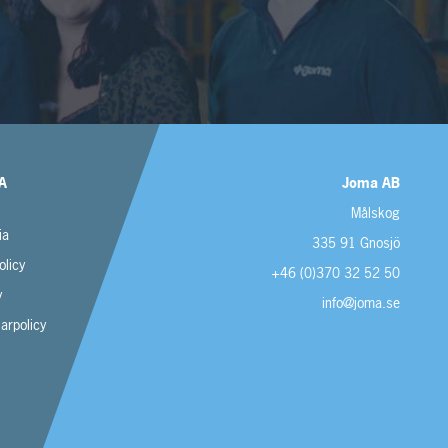
A
Joma AB
Målskog
ia
335 91 Gnosjö
olicy
+46 (0)370 32 52 50
y
info@joma.se
sarpolicy