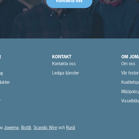
Kontakta oss
R
KONTAKT
OM JOM
Kontakta oss
Om oss
ag
Lediga tjänster
Vår histor
ukter
Kvalitetsp
Miljöpolic
r
Visselblå
 av
Jowema
,
Bistål
,
Scandic Wire
och
Runå