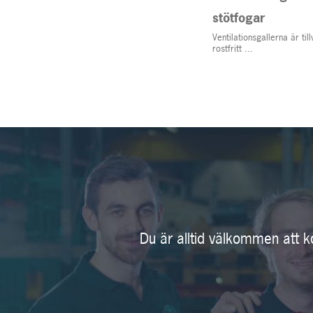
stötfogar
Ventilationsgallerna är ti
rostfritt ...
Du är alltid välkommen att k