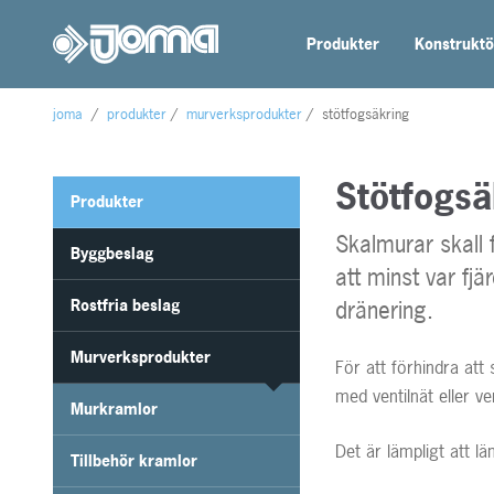
Produkter
Konstruktö
joma
/
produkter
/
murverksprodukter
/
stötfogsäkring
Stötfogsä
Produkter
Skalmurar skall
Byggbeslag
att minst var fjä
Rostfria beslag
dränering.
Murverksprodukter
För att förhindra att
med ventilnät eller v
Murkramlor
Det är lämpligt att l
Tillbehör kramlor