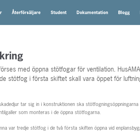
r
Återförsäljare
Student
Dokumentation
Blogg
kring
 förses med öppna stötfogar för ventilation. HusAM
rde stötfog i första skiftet skall vara öppet för luftni
 skadedjur tar sig in i konstruktionen ska stötfogningsöppningarna
entilgaller som monteras i de öppna stötfogarna.
ämna var tredje stötfog i de två första skiften öppna vid enplansby