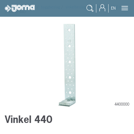
joma
/
produkter
/
byggbeslag
/
vinkelbeslag
/
vinkelbeslag 3,0 mm
EN
/
vinkel 440
4400000
Vinkel 440