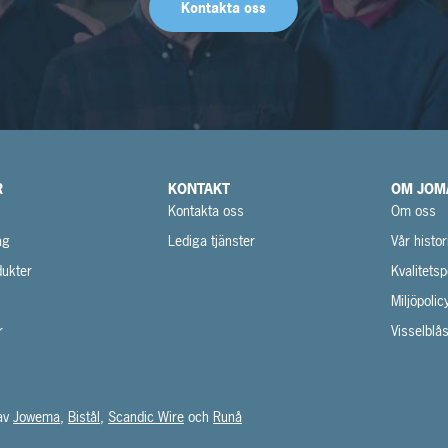
Kontakta oss
R
KONTAKT
OM JOM
Kontakta oss
Om oss
ag
Lediga tjänster
Vår histor
ukter
Kvalitetsp
Miljöpolic
r
Visselblå
 av
Jowema
,
Bistål
,
Scandic Wire
och
Runå