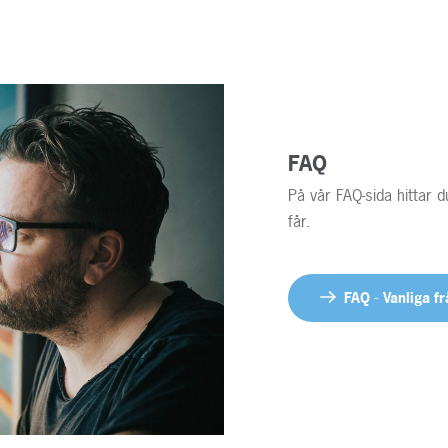
FAQ
På vår FAQ-sida hittar 
får.
FAQ - Vanliga f