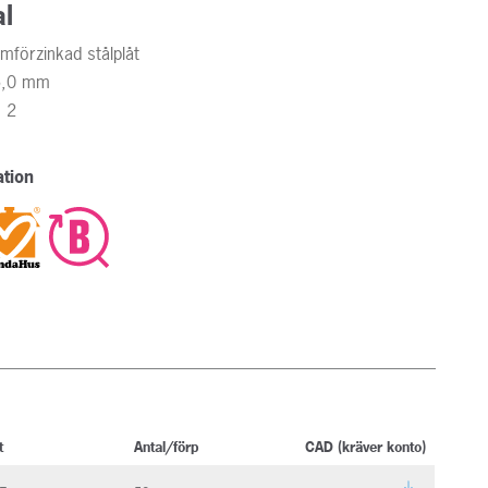
al
förzinkad stålplåt
 5,0 mm
: 2
tion
t
Antal/förp
CAD (kräver konto)