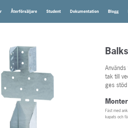
r
Återförsäljare
Student
Dokumentation
Blogg
Balks
Används 
tak till 
ges stöd 
Monter
Fäst med anka
kapats och fä