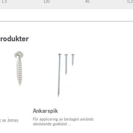
1,5
120
45
0,2
produkter
Ankarspik
För applicering av beslagen används
ng av Jomas
uteslutande godkänd ...