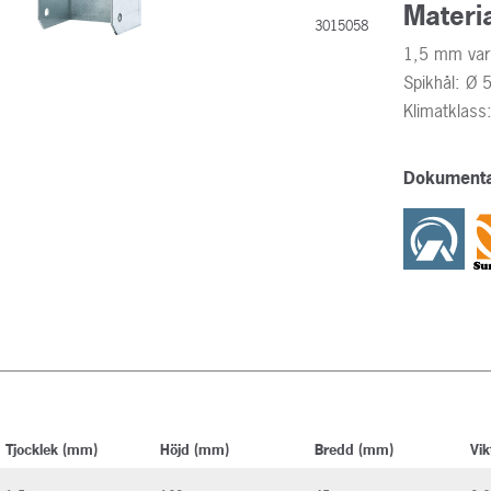
Materi
3015058
1,5 mm varm
Spikhål: Ø
Klimatklass
Dokumenta
Tjocklek (mm)
Höjd (mm)
Bredd (mm)
Vik