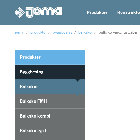
Produkter
Konstruktö
joma
/
produkter
/
byggbeslag
/
balkskor
/
balksko vinkeljusterbar
Produkter
Byggbeslag
Balkskor
Balksko FMH
Balksko kombi
Balksko typ I