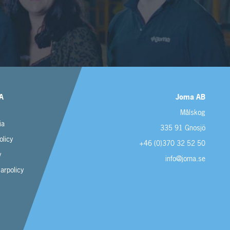
A
Joma AB
Målskog
ia
335 91 Gnosjö
olicy
+46 (0)370 32 52 50
y
info@joma.se
sarpolicy