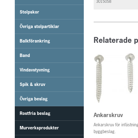
3015058
Stolpskor
Övriga stolpartiklar
Relaterade 
Balkförankring
Band
Vindavstyvning
Spik & skruv
Övriga beslag
Rostfria beslag
Ankarskruv
Ankarskruv för infästni
Murverksprodukter
byggbeslag.