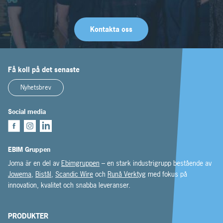
Kontakta oss
Få koll på det senaste
Nyhetsbrev
Social media
EBIM Gruppen
Joma är en del av
Ebimgruppen
– en stark industrigrupp bestående av
Jowema
,
Bistål
,
Scandic Wire
och
Runå Verktyg
med fokus på
innovation, kvalitet och snabba leveranser.
PRODUKTER