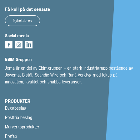
Få koll på det senaste
Nyhetsbrev
Social media
EBIM Gruppen
Joma är en del av
Ebimgruppen
– en stark industrigrupp bestående av
Jowema
,
Bistål
,
Scandic Wire
och
Runå Verktyg
med fokus på
innovation, kvalitet och snabba leveranser.
PRODUKTER
Byggbeslag
Rostfria beslag
Murverksprodukter
Prefab