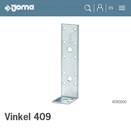
joma
/
produkter
/
byggbeslag
/
vinkelbeslag
/
vinkelbeslag 3,0 mm
EN
/
vinkel 409
4090000
Vinkel 409