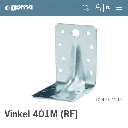
joma
/
produkter
/
rostfria byggbeslag
/
vinkelbeslag
/
vinkel 401m
EN
(rf)
3340120-3440120
Vinkel 401M (RF)