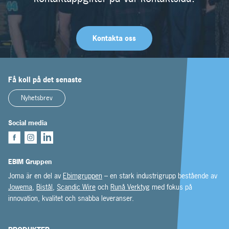
Kontakta oss
Få koll på det senaste
Nyhetsbrev
Social media
EBIM Gruppen
Joma är en del av
Ebimgruppen
– en stark industrigrupp bestående av
Jowema
,
Bistål
,
Scandic Wire
och
Runå Verktyg
med fokus på
innovation, kvalitet och snabba leveranser.