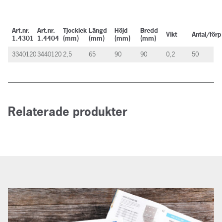
Art.nr.
Art.nr.
Tjocklek
Längd
Höjd
Bredd
Vikt
Antal/förp
1.4301
1.4404
(mm)
(mm)
(mm)
(mm)
3340120
3440120
2,5
65
90
90
0,2
50
Relaterade produkter