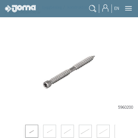
joma
/
produkter
/
byggbeslag
/
konstruktionsskruv
EN
/
konstruktionsskruv
5960200