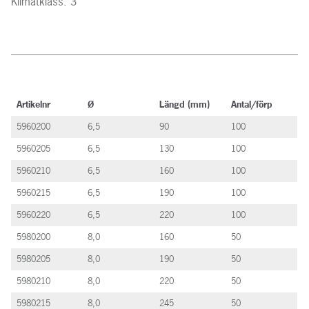
Klimatklass: 3
Artikelnr
Ø
Längd (mm)
Antal/förp
5960200
6,5
90
100
5960205
6,5
130
100
5960210
6,5
160
100
5960215
6,5
190
100
5960220
6,5
220
100
5980200
8,0
160
50
5980205
8,0
190
50
5980210
8,0
220
50
5980215
8,0
245
50