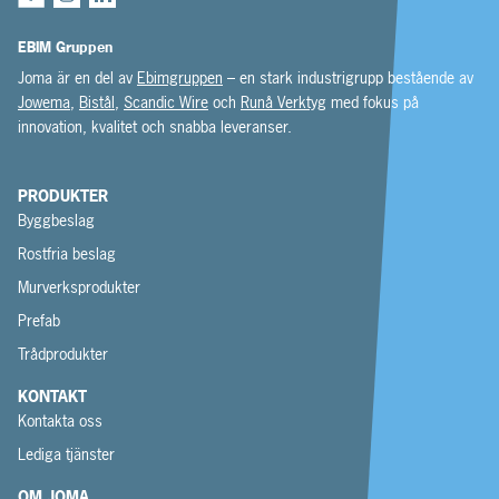
EBIM Gruppen
Joma är en del av
Ebimgruppen
– en stark industrigrupp bestående av
Jowema
,
Bistål
,
Scandic Wire
och
Runå Verktyg
med fokus på
innovation, kvalitet och snabba leveranser.
PRODUKTER
Byggbeslag
Rostfria beslag
Murverksprodukter
Prefab
Trådprodukter
KONTAKT
Kontakta oss
Lediga tjänster
OM JOMA