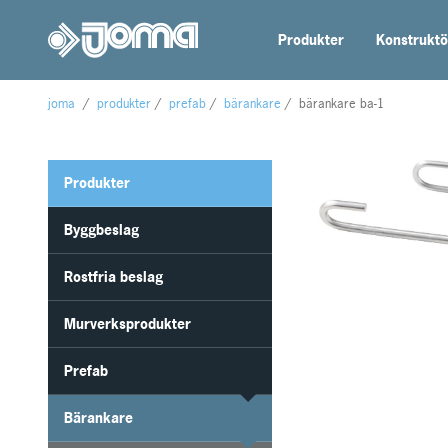
Produkter
Konstruktö
joma
/
produkter
/
prefab
/
bärankare
/
bärankare ba-1
Produkter
Byggbeslag
Rostfria beslag
Murverksprodukter
Prefab
Bärankare