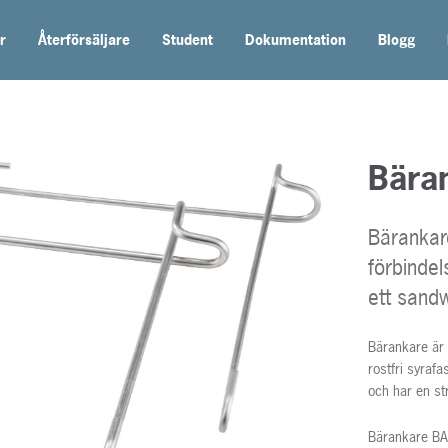
r
Återförsäljare
Student
Dokumentation
Blogg
Bära
Bärankar
förbindel
ett sand
Bärankare är t
rostfri syraf
och har en s
Bärankare BA-1