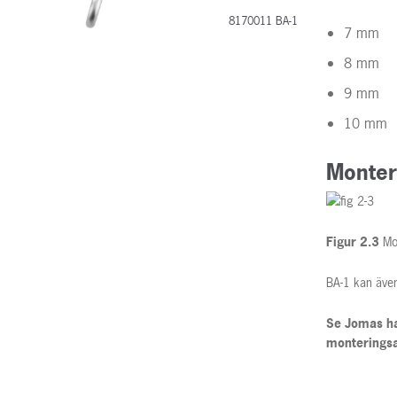
8170011 BA-1
7 mm
8 mm
9 mm
10 mm
Monter
Figur 2.3
Mon
BA-1 kan även
Se Jomas ha
monteringsa