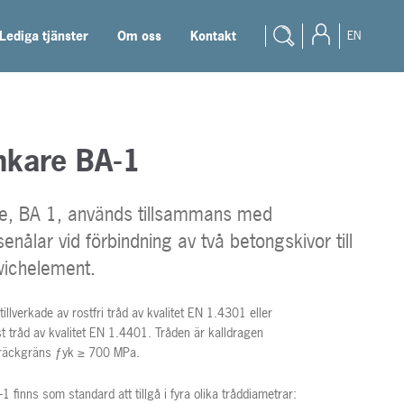
Lediga tjänster
Om oss
Kontakt
EN
nkare BA-1
e, BA 1, används tillsammans med
senålar vid förbindning av två betongskivor till
wichelement.
illverkade av rostfri tråd av kvalitet EN 1.4301 eller
ast tråd av kvalitet EN 1.4401. Tråden är kalldragen
träckgräns ƒyk ≥ 700 MPa.
 finns som standard att tillgå i fyra olika tråddiametrar: