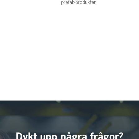
prefab-produkter.
Dykt upp några frågor?