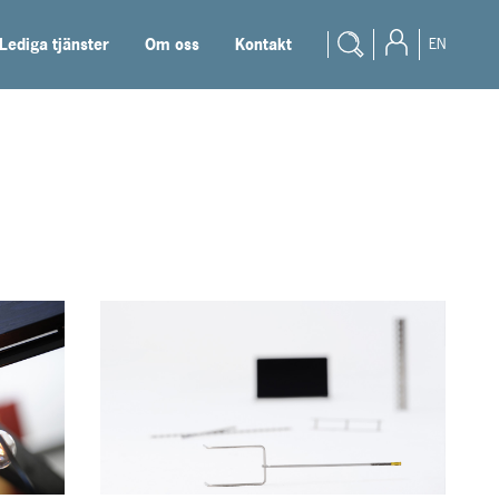
Lediga tjänster
Om oss
Kontakt
EN
Produkter
Konstruktör
Återförsäljare
Student
Dokumentation
Blogg
Lediga tjänster
Om oss