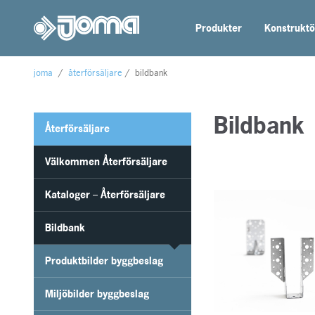
Produkter
Konstruktö
joma
/
återförsäljare
/
bildbank
Bildbank
Återförsäljare
Välkommen Återförsäljare
Kataloger – Återförsäljare
Bildbank
Produktbilder byggbeslag
Miljöbilder byggbeslag