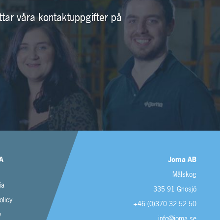
ttar våra kontaktuppgifter på
A
Joma AB
Målskog
ia
335 91 Gnosjö
olicy
+46 (0)370 32 52 50
y
info@joma.se