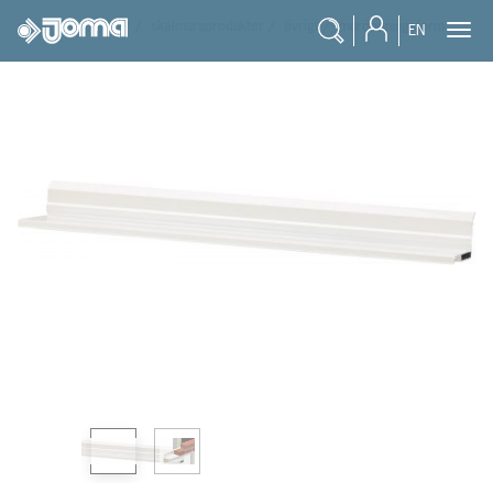
joma
/
produkter
/
skalmursprodukter
/
övrigt
/
muröppningsform
EN