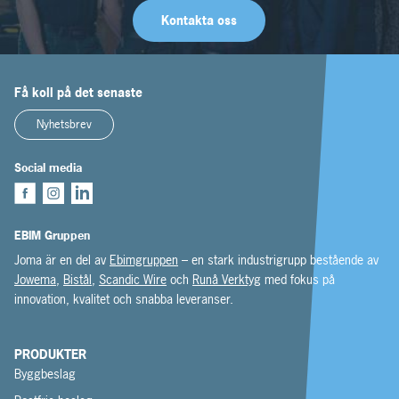
Kontakta oss
Få koll på det senaste
Nyhetsbrev
Social media
EBIM Gruppen
Joma är en del av
Ebimgruppen
– en stark industrigrupp bestående av
Jowema
,
Bistål
,
Scandic Wire
och
Runå Verktyg
med fokus på
innovation, kvalitet och snabba leveranser.
PRODUKTER
Byggbeslag