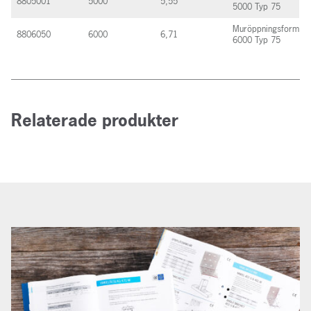
8805001
5000
5,55
5000 Typ 75
Muröppningsform
8806050
6000
6,71
6000 Typ 75
Relaterade produkter