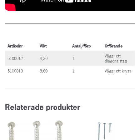
Artikelnr
Vikt
Antal/förp
Utförande
Vägg, ett
5100012
4,30
1
diagonalstag
5100013
8,60
1
Vägg, ett kryss
Relaterade produkter