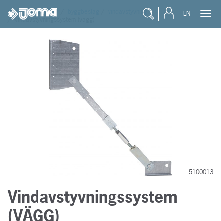
joma
/
produkter
/
byggbeslag
/
vindavstyvning
EN
/
vindavstyvningssystem (vägg)
5100013
Vindavstyvningssystem
(VÄGG)