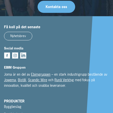
Kontakta oss
Få koll på det senaste
Nyhetsbrev
Social media
EBIM Gruppen
Joma är en del av
Ebimgruppen
– en stark industrigrupp bestående av
Jowema
,
Bistål
,
Scandic Wire
och
Runå Verktyg
med fokus på
innovation, kvalitet och snabba leveranser.
PRODUKTER
Byggbeslag