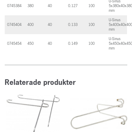
U-Sinus
0745384
380
40
0.127
100
5x380x40x38
mm
U-Sinus
0745404
400
40
0.133
100
5x400x40x40
mm
U-Sinus
0745454
450
40
0.149
100
5x450x40x45
mm
Relaterade produkter