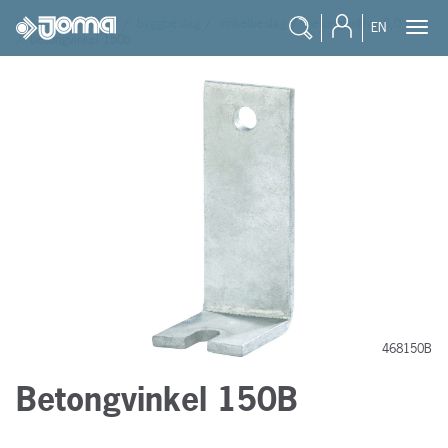
joma
/
produkter
/
byggbeslag
/
vinkelbeslag
/
betongvinklar 8,0 mm
EN
/
betongvinkel 150b
468150B
Betongvinkel 150B