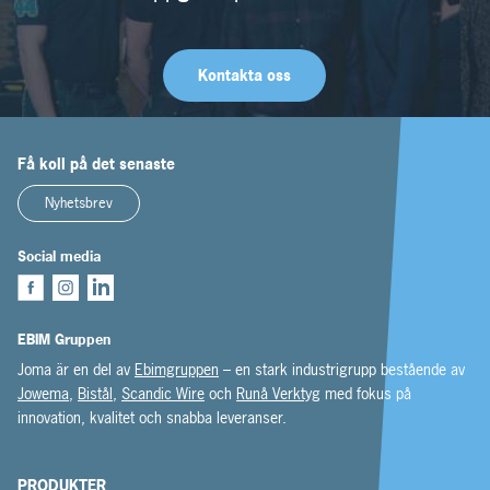
Kontakta oss
Få koll på det senaste
Nyhetsbrev
Social media
EBIM Gruppen
Joma är en del av
Ebimgruppen
– en stark industrigrupp bestående av
Jowema
,
Bistål
,
Scandic Wire
och
Runå Verktyg
med fokus på
innovation, kvalitet och snabba leveranser.
PRODUKTER