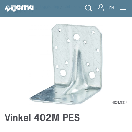
joma
/
produkter
/
byggbeslag
/
vinkelbeslag
/
vinkelbeslag 2,0 mm
EN
/
vinkel 402m pes
402M002
Vinkel 402M PES