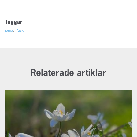
Taggar
joma
,
Påsk
Relaterade artiklar