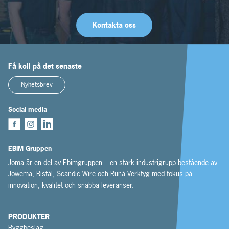
Kontakta oss
Få koll på det senaste
Nyhetsbrev
Social media
EBIM Gruppen
Joma är en del av
Ebimgruppen
– en stark industrigrupp bestående av
Jowema
,
Bistål
,
Scandic Wire
och
Runå Verktyg
med fokus på
innovation, kvalitet och snabba leveranser.
PRODUKTER
Byggbeslag