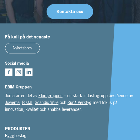
Kontakta oss
Få koll på det senaste
Nyhetsbrev
Social media
EBIM Gruppen
Joma är en del av
Ebimgruppen
– en stark industrigrupp bestående av
Jowema
,
Bistål
,
Scandic Wire
och
Runå Verktyg
med fokus på
innovation, kvalitet och snabba leveranser.
PRODUKTER
Byggbeslag