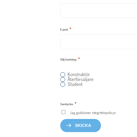
*
E-post
*
Välj kontotyp
Konstruktör
Återförsäljare
Student
*
Samtycke
Jag godkänner integritetspolicyn.