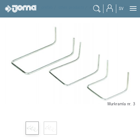
joma
/
products
/
prefab
/
other products
/
no. 3 u-shaped wall tie
SV
Murkramla nr. 3