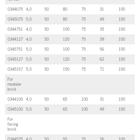
0344075
4,0
50
80
75
31
100
0345075
5,0
50
80
75
49
100
0344751
4,0
50
100
75
35
100
0344127
4,0
50
120
75
39
100
0345751
5,0
50
100
75
56
100
0345127
5,0
50
120
75
62
100
0345157
5,0
50
150
75
71
100
For
modular
brick
0344100
4,0
50
65
100
31
100
0345100
5,0
50
65
100
49
100
For
facing
brick
0344575
4,0
50
55
75
26
100