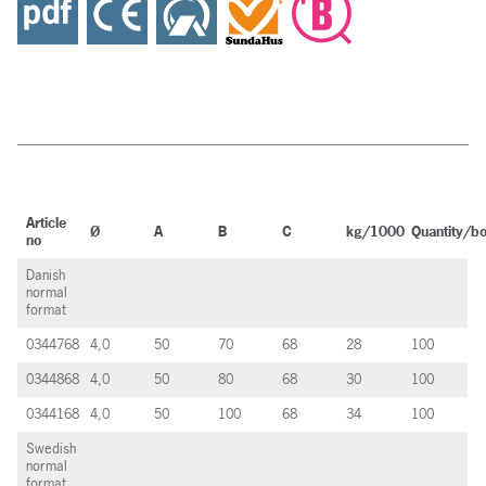
Article
Ø
A
B
C
kg/1000
Quantity/b
no
Danish
normal
format
0344768
4,0
50
70
68
28
100
0344868
4,0
50
80
68
30
100
0344168
4,0
50
100
68
34
100
Swedish
normal
format